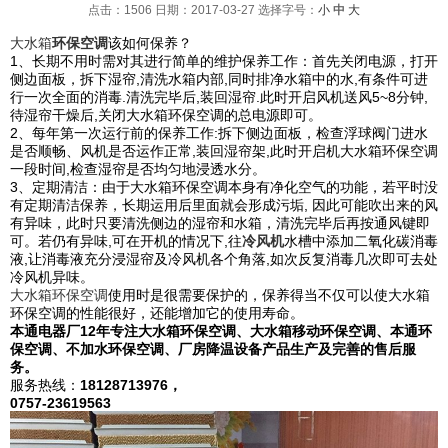
点击：1506 日期：2017-03-27
选择字号：
小
中
大
大水箱
环保空调
该如何保养？
1、长期不用时需对其进行简单的维护保养工作：首先关闭电源，打开
侧边面板，拆下湿帘,清洗水箱内部,同时排净水箱中的水,有条件可进
行一次全面的消毒.清洗完毕后,装回湿帘.此时开启风机送风5~8分钟,
待湿帘干燥后,关闭大水箱环保空调的总电源即可。
2、每年第一次运行前的保养工作:拆下侧边面板，检查浮球阀门进水
是否顺畅、风机是否运作正常,装回湿帘架,此时开启机大水箱环保空调
一段时间,检查湿帘是否均匀地浸透水分。
3、定期清洁：
由于
大水箱环保空调本身有净化空气的功能，若平时没
有定期清洁保养，长期运用后里面就会形成污垢,
因此可能吹出来的风
有异味，
此时只要清洗侧边的湿帘和水箱，清洗完毕后再按通风键即
可。若仍有异味,可在开机的情况下,往
冷风机
水槽中添加二氧化碳消毒
液,让消毒液充分浸湿帘及冷风机各个角落,如次反复消毒几次即可去处
冷风机异味。
大水箱环保空调
使用时是很需要保护的，保养得当不仅可以使大水箱
环保空调的性能很好，还能增加它的使用寿命。
本通
电器厂12年专注大水箱环保空调、大水箱移动环保空调、本通环
保空调、不加水环保空调、厂房降温设备产品生产及完善的售后服
务。
服务热线：
18128713976，
0757-23619563