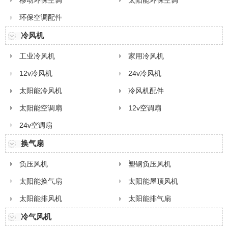
移动环保空调
太阳能环保空调
环保空调配件
冷风机
工业冷风机
家用冷风机
12v冷风机
24v冷风机
太阳能冷风机
冷风机配件
太阳能空调扇
12v空调扇
24v空调扇
换气扇
负压风机
塑钢负压风机
太阳能换气扇
太阳能屋顶风机
太阳能排风机
太阳能排气扇
冷气风机